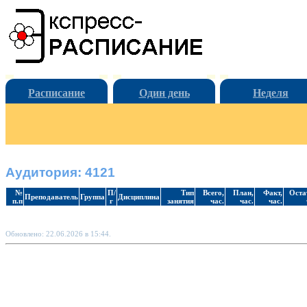
Расписание
Один день
Неделя
Аудитория: 4121
№
П/
Тип
Всего,
План,
Факт,
Оста
Преподаватель
Группа
Дисциплина
п.п
г
занятия
час.
час.
час.
Обновлено: 22.06.2026 в 15:44.