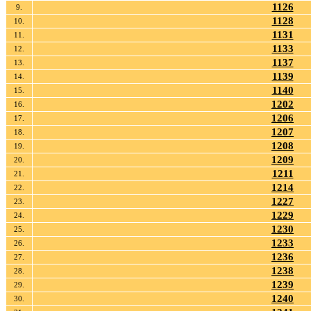
1126
9.
1128
10.
1131
11.
1133
12.
1137
13.
1139
14.
1140
15.
1202
16.
1206
17.
1207
18.
1208
19.
1209
20.
1211
21.
1214
22.
1227
23.
1229
24.
1230
25.
1233
26.
1236
27.
1238
28.
1239
29.
1240
30.