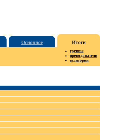
Основное
Итоги
группы
преподаватели
аудитории