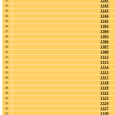
1241
31.
1242
32.
1243
33.
1244
34.
1245
35.
1303
36.
1304
37.
1305
38.
1306
39.
1307
40.
1308
41.
1312
42.
1313
43.
1314
44.
1315
45.
1317
46.
1318
47.
1319
48.
1322
49.
1323
50.
1324
51.
1327
52.
1330
53.