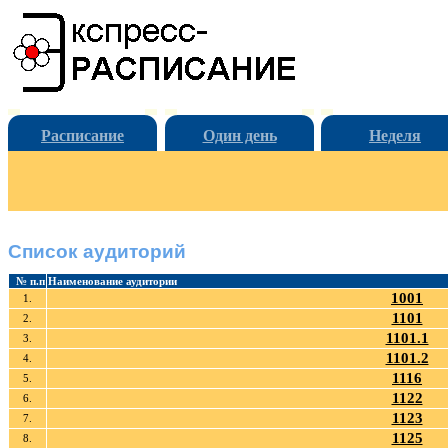
Расписание
Один день
Неделя
Список аудиторий
№ п.п
Наименование аудитории
1001
1.
1101
2.
1101.1
3.
1101.2
4.
1116
5.
1122
6.
1123
7.
1125
8.