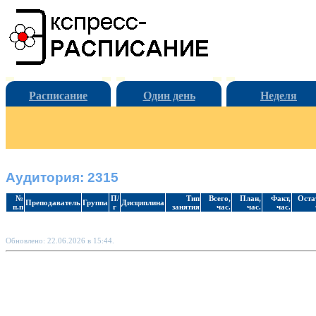
Расписание
Один день
Неделя
Аудитория: 2315
№
П/
Тип
Всего,
План,
Факт,
Оста
Преподаватель
Группа
Дисциплина
п.п
г
занятия
час.
час.
час.
Обновлено: 22.06.2026 в 15:44.