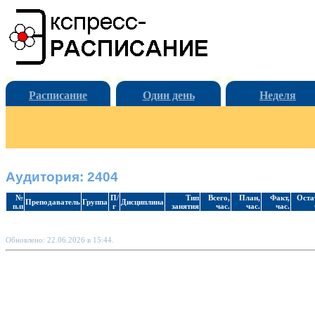
Расписание
Один день
Неделя
Аудитория: 2404
№
П/
Тип
Всего,
План,
Факт,
Оста
Преподаватель
Группа
Дисциплина
п.п
г
занятия
час.
час.
час.
Обновлено: 22.06.2026 в 15:44.