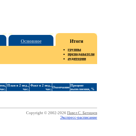
Основное
Итоги
группы
преподаватели
аудитории
ток,
План в 2 нед.,
Факт в 2 нед.,
Процент
Окончание
час.
час.
час.
выполнения, %
Copyright © 2002-2026
Павел С. Батищев
Экспресс-расписание